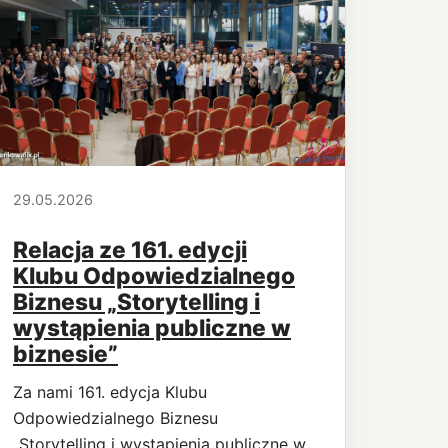
29.05.2026
Relacja ze 161. edycji
Klubu Odpowiedzialnego
Biznesu „Storytelling i
wystąpienia publiczne w
biznesie”
Za nami 161. edycja Klubu
Odpowiedzialnego Biznesu
„Storytelling i wystąpienia publiczne w