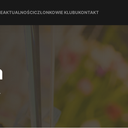
IE
AKTUALNOŚCI
CZŁONKOWIE KLUBU
KONTAKT
a
.