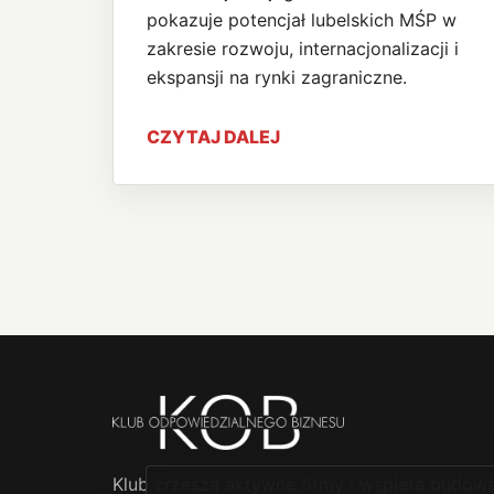
pokazuje potencjał lubelskich MŚP w
zakresie rozwoju, internacjonalizacji i
ekspansji na rynki zagraniczne.
CZYTAJ DALEJ
Klub zrzesza aktywne firmy i wspiera budowan