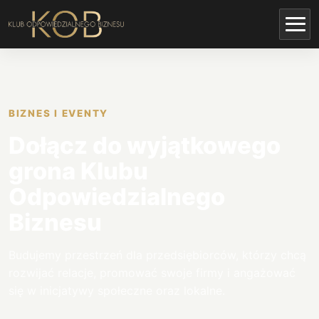
BIZNES I EVENTY
Dołącz do wyjątkowego
grona Klubu
Odpowiedzialnego
Biznesu
Budujemy przestrzeń dla przedsiębiorców, którzy chcą
rozwijać relacje, promować swoje firmy i angażować
się w inicjatywy społeczne oraz lokalne.